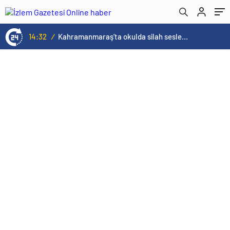
14:32
/
Kahramanmaraş’ta okulda silah sesleri duyuldu! Ölü ve yaralılar var