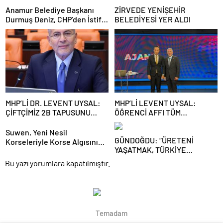
Anamur Belediye Başkanı
ZİRVEDE YENİŞEHİR
Durmuş Deniz, CHP’den İstifa
BELEDİYESİ YER ALDI
Etti:
MHP’Lİ DR. LEVENT UYSAL:
MHP’Lİ LEVENT UYSAL:
ÇİFTÇİMİZ 2B TAPUSUNU
ÖĞRENCİ AFFI TÜM
BEKLİYOR
ÖĞRENCİLERİ KAPSAYACAK
Suwen, Yeni Nesil
GÜNDOĞDU: “ÜRETENİ
Korseleriyle Korse Algısını
YAŞATMAK, TÜRKİYE
Değiştiriyor
EKONOMİSİNİ YAŞATMAKTIR”
Bu yazı yorumlara kapatılmıştır.
Temadam