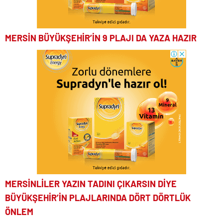
MERSİN BÜYÜKŞEHİR’İN 9 PLAJI DA YAZA HAZIR
MERSİNLİLER YAZIN TADINI ÇIKARSIN DİYE
BÜYÜKŞEHİR’İN PLAJLARINDA DÖRT DÖRTLÜK
ÖNLEM