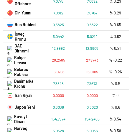
7,0775
7,0692
% 0.29
Offshore
Çin Yuanı
7,0812
7,0704
% 0.29
Rus Rublesi
0,5825
0,5822
% 0.65
İsveç
5,0442
5,0214
% 0.62
Kronu
BAE
12,9992
12,9805
% 0.21
Dirhemi
Bulgar
28,2565
27,9743
% -0.22
Levası
Belarus
16,0708
16,0105
% -0.26
Rublesi
Danimarka
7,3848
7,3673
% 0.5
Kronu
İran Riyali
0,0000
0,0000
% 0
Japon Yeni
0,3036
0,3020
% 0.6
Kuveyt
154,7974
154,2465
% 0.54
Dinarı
Norveç
5,0328
5,0036
% 0.58