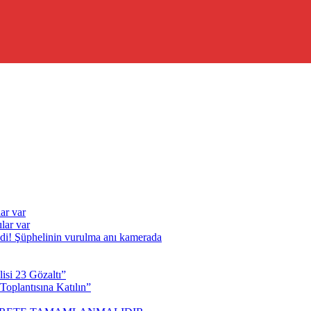
ar var
lar var
ldi! Şüphelinin vurulma anı kamerada
isi 23 Gözaltı”
oplantısına Katılın”