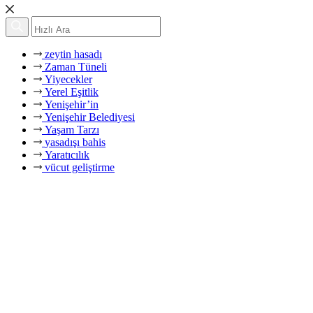
zeytin hasadı
Zaman Tüneli
Yiyecekler
Yerel Eşitlik
Yenişehir’in
Yenişehir Belediyesi
Yaşam Tarzı
yasadışı bahis
Yaratıcılık
vücut geliştirme