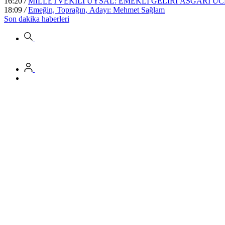
16:20
/
MİLLETVEKİLİ UYSAL: EMEKLİ GELİRİ ASGARİ 
18:09
/
Emeğin, Toprağın, Adayı: Mehmet Sağlam
Son dakika
haberleri