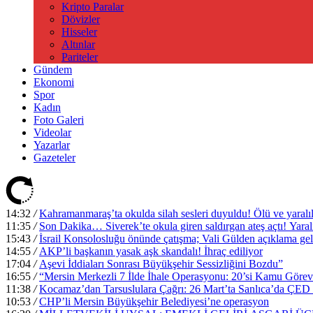
Kripto Paralar
Dövizler
Hisseler
Altınlar
Pariteler
Gündem
Ekonomi
Spor
Kadın
Foto Galeri
Videolar
Yazarlar
Gazeteler
14:32
/
Kahramanmaraş’ta okulda silah sesleri duyuldu! Ölü ve yaralıl
11:35
/
Son Dakika… Siverek’te okula giren saldırgan ateş açtı! Yaralı
15:43
/
İsrail Konsolosluğu önünde çatışma; Vali Gülden açıklama ge
14:55
/
AKP’li başkanın yasak aşk skandalı! İhraç ediliyor
17:04
/
Aşevi İddiaları Sonrası Büyükşehir Sessizliğini Bozdu”
16:55
/
“Mersin Merkezli 7 İlde İhale Operasyonu: 20’si Kamu Görevl
11:38
/
Kocamaz’dan Tarsuslulara Çağrı: 26 Mart’ta Sanlıca’da ÇED T
10:53
/
CHP’li Mersin Büyükşehir Belediyesi’ne operasyon