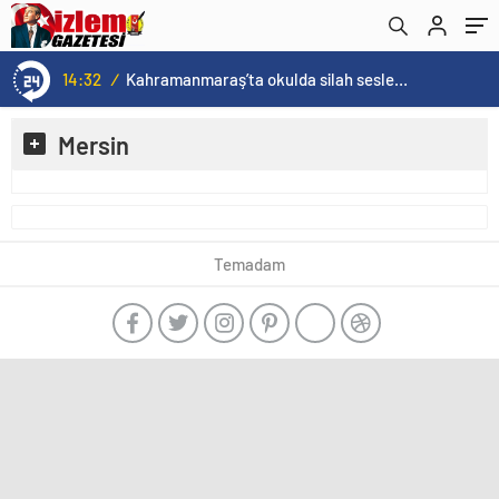
14:32
/
Kahramanmaraş’ta okulda silah sesleri duyuldu! Ölü ve yaralılar var
Mersin
Temadam