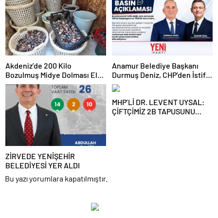
Akdeniz’de 200 Kilo
Anamur Belediye Başkanı
Bozulmuş Midye Dolması Ele
Durmuş Deniz, CHP’den İstifa
Geçirildi
Etti:
MHP’Lİ DR. LEVENT UYSAL:
ÇİFTÇİMİZ 2B TAPUSUNU
BEKLİYOR
ZİRVEDE YENİŞEHİR
BELEDİYESİ YER ALDI
Bu yazı yorumlara kapatılmıştır.