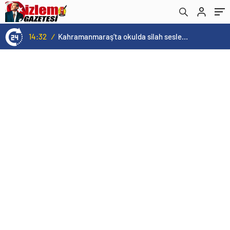
14:32
/
Kahramanmaraş’ta okulda silah sesleri duyuldu! Ölü ve yaralılar var