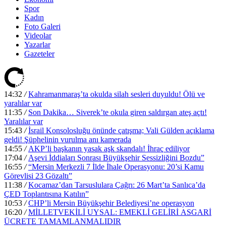
Spor
Kadın
Foto Galeri
Videolar
Yazarlar
Gazeteler
14:32
/
Kahramanmaraş’ta okulda silah sesleri duyuldu! Ölü ve
yaralılar var
11:35
/
Son Dakika… Siverek’te okula giren saldırgan ateş açtı!
Yaralılar var
15:43
/
İsrail Konsolosluğu önünde çatışma; Vali Gülden açıklama
geldi! Şüphelinin vurulma anı kamerada
14:55
/
AKP’li başkanın yasak aşk skandalı! İhraç ediliyor
17:04
/
Aşevi İddiaları Sonrası Büyükşehir Sessizliğini Bozdu”
16:55
/
“Mersin Merkezli 7 İlde İhale Operasyonu: 20’si Kamu
Görevlisi 23 Gözaltı”
11:38
/
Kocamaz’dan Tarsuslulara Çağrı: 26 Mart’ta Sanlıca’da
ÇED Toplantısına Katılın”
10:53
/
CHP’li Mersin Büyükşehir Belediyesi’ne operasyon
16:20
/
MİLLETVEKİLİ UYSAL: EMEKLİ GELİRİ ASGARİ
ÜCRETE TAMAMLANMALIDIR