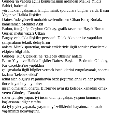
Gündeş’in yaptığı açılış konuşmasının ardından Melike Yıldız
Sahici, haber alanında
yürüttükleri çalışmalarla ilgili minik sporculara bilgiler verdi. Basın
Yayın ve Halkla İlişkiler
Dairesi’nde görevli muhabir-seslendirmen Cihan Barış Budak,
kameraman Mehmet Akif
Bulun, fotoğrafçı Ceyhun Göktaş, grafik tasarımcı Başak Burcu
Gürler, metin yazarı Utkan
Bugay ve halkla ilişkiler personeli Dilek Akpınar ise yaptıkları
çalışmaların teknik detaylarını
anlattı. Minik sporcular, merak ettikleriyle ilgili sorular yönelterek
ekipten bilgi aldı.
Gündeş, Kır Çiçekleri’ne ‘kelebek etkisini’ anlattı
Basın Yayın ve Halkla İlişkiler Dairesi Başkanı Bedrettin Gündeş,
Kır Çiçekleri’ne yaptıkları
çalışmalarla ilgili bilgiler vermek istediklerini vurgulayarak, sporcu
kızlara ‘kelebek etkisi’
adını alan olguyu yaşamlarıyla özdeşleştirmelerini ve her şeyden
önce hayat boyu iyi birer
insan olmalarını önerdi. Birbiriyle aynı iki kelebek kanadını örnek
veren Gündeş, “Burada
sizler iyi işler yapar, iyi insan olur, iyi çalışır, yaşamı tanımaya
başlarsanız; diğer tarafta
da iyi şeyler yaparak, yaşamın güzelliklerini hayatınıza katarak
yaşamınızı kolaylaştırır,