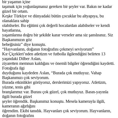
bir yaşamın içine
taşımak için yoğunlaşmanız gereken bir şeyler var. Bakın ne kadar
güzel bir ortam.
Keşke Türkiye ve dünyadaki bütün çocuklar bu altyapıya, bu
olanaklara sahip
olabilseler. Bu eğitimi çok değerli hocalardan alabilseler ve kendi
hayatlarına,
yaşamlarına doğru bir şekilde karar verseler ama siz şanslısınız. Siz
Başkanımızın göz
bebeğisiniz” diye konuştu.
“Hayvanların, doğanın fotoğrafını çekmeyi seviyorum”
Kır Çiçekleri’nden atletizm ve futbolla ilgilendiğini belirten 13
yaşındaki Dilber Aslan,
ziyaretten memnun kaldığını ve önemli bilgiler öğrendiğini kaydetti.
Fotoğrafa ilgi
duyduğunu kaydeden Aslan, “Burada çok mutluyuz. Vahap
Başkanımızı çok seviyorum.
Burada etkinlikler görüyoruz, derslerimizi yapıyoruz. Atletizm,
yüzme, tenis gibi
branşlarımız var. Burası çok güzel, çok mutluyuz. Basın-yayınla
ilgili burada güzel
şeyler öğrendik. Başkanımız konuştu. Mesela kamerayla ilgili,
kameranın ağırlığını
öğrendim. Ekibi tanıdık. Hayvanları çok seviyorum. Hayvanların,
doğanın fotoğrafını