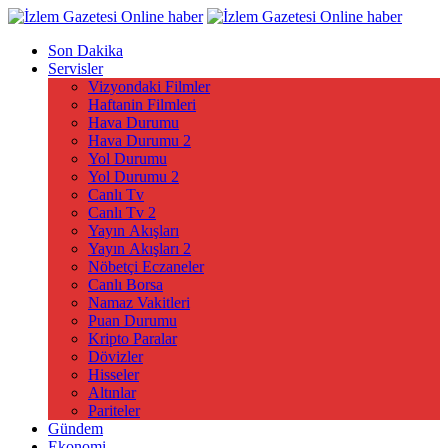
Son Dakika
Servisler
Vizyondaki Filmler
Haftanin Filmleri
Hava Durumu
Hava Durumu 2
Yol Durumu
Yol Durumu 2
Canlı Tv
Canlı Tv 2
Yayın Akışları
Yayın Akışları 2
Nöbetçi Eczaneler
Canlı Borsa
Namaz Vakitleri
Puan Durumu
Kripto Paralar
Dövizler
Hisseler
Altınlar
Pariteler
Gündem
Ekonomi