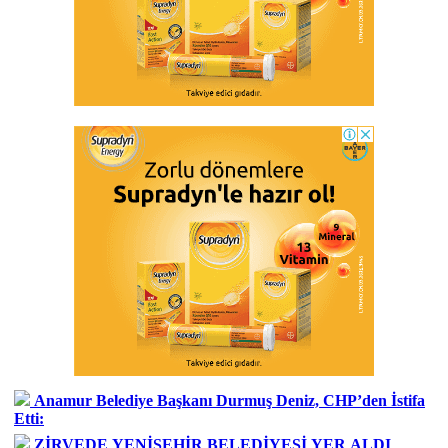
Anamur Belediye Başkanı Durmuş Deniz, CHP’den İstifa
Etti:
ZİRVEDE YENİŞEHİR BELEDİYESİ YER ALDI