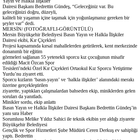
Yayın ve Halkla İlişkiler
Dairesi Başkanı Bedrettin Gündeş, “Geleceğiniz var. Bu
geleceğinizi doğru, düzeyli,
kaliteli bir yaşamın içine taşımak için yoğunlaşmanız gereken bir
şeyler var” dedi.
MERSİN/ (FOTOĞRAFLI-GÖRÜNTÜLÜ)
Mersin Büyükşehir Belediyesi Basın Yayın ve Halkla İlişkiler
Dairesi ekibi, Kır Çiçekleri
Projesi kapsamında kırsal mahallelerden getirilerek, kent merkezinde
donanımlı bir eğitim
görmeleri sağlanan 55 yetenekli sporcu kız çocuğunun misafir
edildiği Macit Özcan Spor
Tesisleri’ndeki Özel Kır Çiçekleri Ortaokul Kız Sporcu Yetiştirme
Yurdu’nu ziyaret etti.
Sporcu kızların ‘basın-yayın’ ve ‘halkla ilişkiler’ alanındaki merakı
üzerine gerçekleştirilen
ziyarette, yaptıkları çalışmalardan bahseden ekip, miniklerden gelen
soruları da yanıtladı.
Minikler sordu, ekip anlattı
Basın Yayın ve Halkla İlişkiler Dairesi Başkanı Bedrettin Gündeş’in
yanı sıra Haber
Sorumlusu Melike Yıldız Sahici ile teknik ekibin yer aldığı ziyarete
Büyükşehir Belediyesi
Gençlik ve Spor Hizmetleri Şube Müdürü Ceren Derkuş ev sahipliği
yaptı. Bedrettin