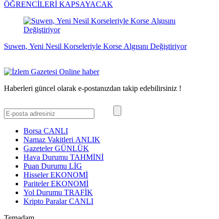
ÖĞRENCİLERİ KAPSAYACAK
Suwen, Yeni Nesil Korseleriyle Korse Algısını Değiştiriyor
Haberleri güncel olarak e-postanızdan takip edebilirsiniz !
Borsa
CANLI
Namaz Vakitleri
ANLIK
Gazeteler
GÜNLÜK
Hava Durumu
TAHMİNİ
Puan Durumu
LİG
Hisseler
EKONOMİ
Pariteler
EKONOMİ
Yol Durumu
TRAFİK
Kripto Paralar
CANLI
Temadam