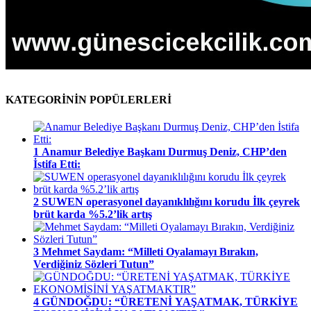
KATEGORİNİN POPÜLERLERİ
1
Anamur Belediye Başkanı Durmuş Deniz, CHP’den
İstifa Etti:
2
SUWEN operasyonel dayanıklılığını korudu İlk çeyrek
brüt karda %5.2’lik artış
3
Mehmet Saydam: “Milleti Oyalamayı Bırakın,
Verdiğiniz Sözleri Tutun”
4
GÜNDOĞDU: “ÜRETENİ YAŞATMAK, TÜRKİYE