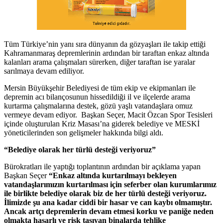
Tüm Türkiye’nin yanı sıra dünyanın da gözyaşları ile takip ettiği
Kahramanmaraş depremlerinin ardından bir taraftan enkaz altında
kalanları arama çalışmaları sürerken, diğer taraftan ise yaralar
sarılmaya devam ediliyor.
Mersin Büyükşehir Belediyesi de tüm ekip ve ekipmanları ile
depremin acı bilançosunun hissedildiği il ve ilçelerde arama
kurtarma çalışmalarına destek, gözü yaşlı vatandaşlara omuz
vermeye devam ediyor. Başkan Seçer, Macit Özcan Spor Tesisleri
içinde oluşturulan Kriz Masası’na giderek belediye ve MESKİ
yöneticilerinden son gelişmeler hakkında bilgi aldı.
“B
elediye olarak her türlü desteği veriyoruz”
Bürokratları ile yaptığı toplantının ardından bir açıklama yapan
Başkan Seçer
“
Enkaz altında kurtarılmayı bekleyen
vatandaşlarımızın kurtarılması için seferber olan kurumlarımız
ile birlikte belediye olarak biz de her türlü desteği veriyoruz.
İlimizde şu ana kadar ciddi bir hasar ve can kaybı olmamıştır.
Ancak artçı depremlerin devam etmesi korku ve paniğe neden
olmakta hasarlı ve risk taşıyan binalarda tehlike