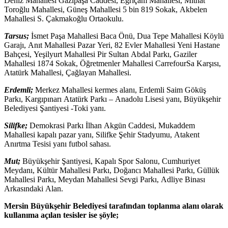
Deniz Mahallesi Gazipaşa Caddesi, Eğriçam Mahallesi, Mithat
Toroğlu Mahallesi, Güneş Mahallesi 5 bin 819 Sokak, Akbelen
Mahallesi S. Çakmakoğlu Ortaokulu.
Tarsus;
İsmet Paşa Mahallesi Baca Önü, Dua Tepe Mahallesi Köylü
Garajı, Anıt Mahallesi Pazar Yeri, 82 Evler Mahallesi Yeni Hastane
Bahçesi, Yeşilyurt Mahallesi Pir Sultan Abdal Parkı, Gaziler
Mahallesi 1874 Sokak, Öğretmenler Mahallesi CarrefourSa Karşısı,
Atatürk Mahallesi, Çağlayan Mahallesi.
Erdemli;
Merkez Mahallesi kermes alanı, Erdemli Saim Göküş
Parkı, Kargıpınarı Atatürk Parkı – Anadolu Lisesi yanı, Büyükşehir
Belediyesi Şantiyesi -Toki yanı.
Silifke;
Demokrasi Parkı İlhan Akgün Caddesi, Mukaddem
Mahallesi kapalı pazar yanı, Silifke Şehir Stadyumu, Atakent
Anırtma Tesisi yanı futbol sahası.
Mut;
Büyükşehir Şantiyesi, Kapalı Spor Salonu, Cumhuriyet
Meydanı, Kültür Mahallesi Parkı, Doğancı Mahallesi Parkı, Güllük
Mahallesi Parkı, Meydan Mahallesi Sevgi Parkı, Adliye Binası
Arkasındaki Alan.
Mersin Büyükşehir Belediyesi tarafından toplanma alanı olarak
kullanıma açılan tesisler ise şöyle;