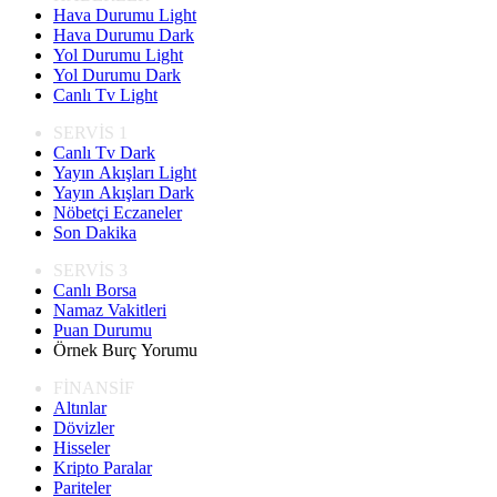
Hava Durumu Light
Hava Durumu Dark
Yol Durumu Light
Yol Durumu Dark
Canlı Tv Light
SERVİS 1
Canlı Tv Dark
Yayın Akışları Light
Yayın Akışları Dark
Nöbetçi Eczaneler
Son Dakika
SERVİS 3
Canlı Borsa
Namaz Vakitleri
Puan Durumu
Örnek Burç Yorumu
FİNANSİF
Altınlar
Dövizler
Hisseler
Kripto Paralar
Pariteler