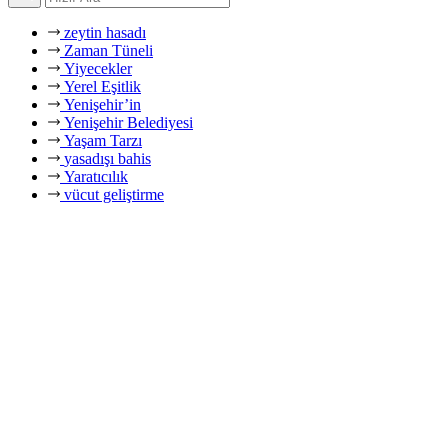
zeytin hasadı
Zaman Tüneli
Yiyecekler
Yerel Eşitlik
Yenişehir’in
Yenişehir Belediyesi
Yaşam Tarzı
yasadışı bahis
Yaratıcılık
vücut geliştirme