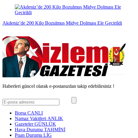
Akdeniz’de 200 Kilo Bozulmuş Midye Dolması Ele Geçirildi
Haberleri güncel olarak e-postanızdan takip edebilirsiniz !
Borsa
CANLI
Namaz Vakitleri
ANLIK
Gazeteler
GÜNLÜK
Hava Durumu
TAHMİNİ
Puan Durumu
LİG