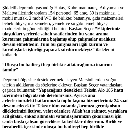
Şiddetli depremin yaşandığı Hatay, Kahramanmaraş, Adıyaman ve
Malatya illerinde toplam 154 personel, 65 araç, 39 iş makinası, 1
mobil mutfak, 2 mobil WC ile birlikte; battaniye, gıda malzemeleri,
bebek ihtiyaç malzemeleri, yemek ve su gibi temel ihtiyaç
maddelerinin gönderildiğini belirten Başkan Seçer
“Ekiplerimiz
ulaştıkları yerlerde sabah saatlerinden bu yana arama
kurtarma çalışmalarına başlamış olup çalışmalar aralıksız
devam etmektedir. Tüm bu çalışmaları ilgili kurum ve
kuruluşlarla işbirliği yaparak sürdürmekteyiz”
ifadelerini
kullandı.
“Ulusça bu badireyi hep birlikte atlatacağımıza inancım
tamdır”
Deprem bölgesine destek vermek isteyen Mersinlilerden yoğun
telefon aldıklarını da sözlerine ekleyen Başkan Seçer vatandaşlara
çağrıda bulunarak
“Yapacağınız destekleri Teksin Alo 185 hattı
üzerinden bilgi alarak iletebilirsiniz. Ayrıca ana
arterlerimizdeki hatlarımızda toplu taşıma hizmetlerimiz 24 saat
devam edecektir. Tekrar tüm vatandaşlarımıza geçmiş olsun
dileklerimizi iletiyor, vefat edenlere Allah’tan rahmet, yaralılara
acil şifalar, enkaz altındaki vatandaşlarımızın çıkarılması için
canla başla çalışan görevlilere kolaylıklar diliyorum. Birlik ve
beraberlik içerisinde ulusça bu badireyi hep birlikte