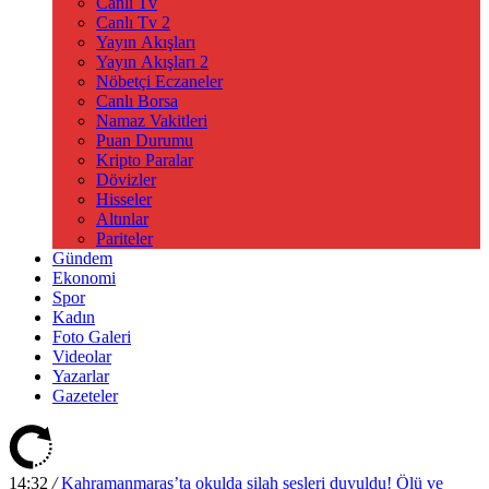
Canlı Tv
Canlı Tv 2
Yayın Akışları
Yayın Akışları 2
Nöbetçi Eczaneler
Canlı Borsa
Namaz Vakitleri
Puan Durumu
Kripto Paralar
Dövizler
Hisseler
Altınlar
Pariteler
Gündem
Ekonomi
Spor
Kadın
Foto Galeri
Videolar
Yazarlar
Gazeteler
14:32
/
Kahramanmaraş’ta okulda silah sesleri duyuldu! Ölü ve