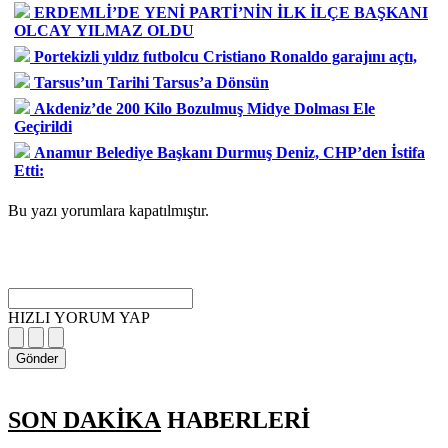
ERDEMLİ’DE YENİ PARTİ’NİN İLK İLÇE BAŞKANI
OLCAY YILMAZ OLDU
Portekizli yıldız futbolcu Cristiano Ronaldo garajını açtı,
Tarsus’un Tarihi Tarsus’a Dönsün
Akdeniz’de 200 Kilo Bozulmuş Midye Dolması Ele
Geçirildi
Anamur Belediye Başkanı Durmuş Deniz, CHP’den İstifa
Etti:
Bu yazı yorumlara kapatılmıştır.
HIZLI YORUM YAP
Gönder
SON DAKİKA
HABERLERİ