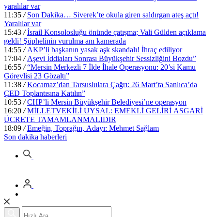
yaralılar var
11:35
/
Son Dakika… Siverek’te okula giren saldırgan ateş açtı!
Yaralılar var
15:43
/
İsrail Konsolosluğu önünde çatışma; Vali Gülden açıklama
geldi! Şüphelinin vurulma anı kamerada
14:55
/
AKP’li başkanın yasak aşk skandalı! İhraç ediliyor
17:04
/
Aşevi İddiaları Sonrası Büyükşehir Sessizliğini Bozdu”
16:55
/
“Mersin Merkezli 7 İlde İhale Operasyonu: 20’si Kamu
Görevlisi 23 Gözaltı”
11:38
/
Kocamaz’dan Tarsuslulara Çağrı: 26 Mart’ta Sanlıca’da
ÇED Toplantısına Katılın”
10:53
/
CHP’li Mersin Büyükşehir Belediyesi’ne operasyon
16:20
/
MİLLETVEKİLİ UYSAL: EMEKLİ GELİRİ ASGARİ
ÜCRETE TAMAMLANMALIDIR
18:09
/
Emeğin, Toprağın, Adayı: Mehmet Sağlam
Son dakika
haberleri