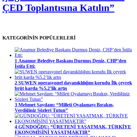
ÇED Toplantısına Katılın”
KATEGORİNİN POPÜLERLERİ
1
Anamur Belediye Başkanı Durmuş Deniz, CHP’den
İstifa Etti:
2
SUWEN operasyonel dayanıklılığını korudu İlk çeyrek
brüt karda %5.2’lik artış
3
Mehmet Saydam: “Milleti Oyalamayı Bırakın,
Verdiğiniz Sözleri Tutun”
4
GÜNDOĞDU: “ÜRETENİ YAŞATMAK, TÜRKİYE
EKONOMİSİNİ YAŞATMAKTIR”