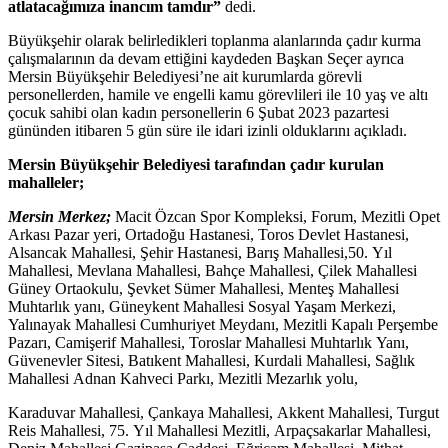
atlatacağımıza inancım tamdır”
dedi.
Büyükşehir olarak belirledikleri toplanma alanlarında çadır kurma
çalışmalarının da devam ettiğini kaydeden Başkan Seçer ayrıca
Mersin Büyükşehir Belediyesi’ne ait kurumlarda görevli
personellerden, hamile ve engelli kamu görevlileri ile 10 yaş ve altı
çocuk sahibi olan kadın personellerin 6 Şubat 2023 pazartesi
gününden itibaren 5 gün süre ile idari izinli olduklarını açıkladı.
Mersin Büyükşehir Belediyesi tarafından çadır kurulan
mahalleler;
Mersin Merkez;
Macit Özcan Spor Kompleksi, Forum, Mezitli Opet
Arkası Pazar yeri, Ortadoğu Hastanesi, Toros Devlet Hastanesi,
Alsancak Mahallesi, Şehir Hastanesi, Barış Mahallesi,50. Yıl
Mahallesi, Mevlana Mahallesi, Bahçe Mahallesi, Çilek Mahallesi
Güney Ortaokulu, Şevket Sümer Mahallesi, Menteş Mahallesi
Muhtarlık yanı, Güneykent Mahallesi Sosyal Yaşam Merkezi,
Yalınayak Mahallesi Cumhuriyet Meydanı, Mezitli Kapalı Perşembe
Pazarı, Camişerif Mahallesi, Toroslar Mahallesi Muhtarlık Yanı,
Güvenevler Sitesi, Batıkent Mahallesi, Kurdali Mahallesi, Sağlık
Mahallesi Adnan Kahveci Parkı, Mezitli Mezarlık yolu,
Karaduvar Mahallesi, Çankaya Mahallesi, Akkent Mahallesi, Turgut
Reis Mahallesi, 75. Yıl Mahallesi Mezitli, Arpaçsakarlar Mahallesi,