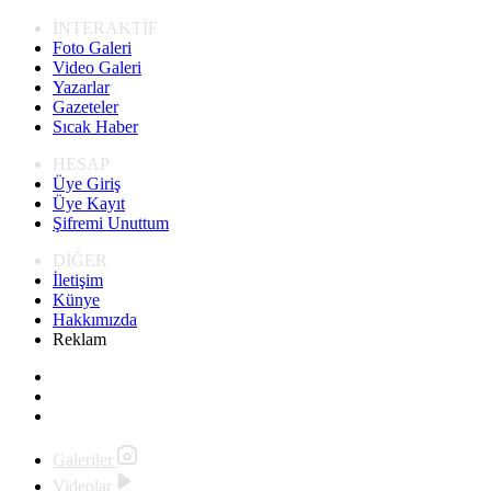
İNTERAKTİF
Foto Galeri
Video Galeri
Yazarlar
Gazeteler
Sıcak Haber
HESAP
Üye Giriş
Üye Kayıt
Şifremi Unuttum
DİĞER
İletişim
Künye
Hakkımızda
Reklam
Galeriler
Videolar