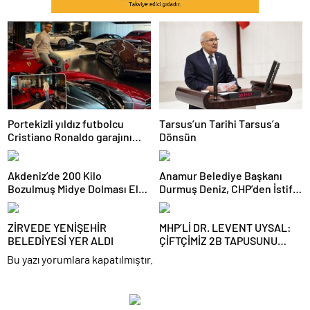
Portekizli yıldız futbolcu
Tarsus’un Tarihi Tarsus’a
Cristiano Ronaldo garajını
Dönsün
açtı,
Akdeniz’de 200 Kilo
Anamur Belediye Başkanı
Bozulmuş Midye Dolması Ele
Durmuş Deniz, CHP’den İstifa
Geçirildi
Etti:
ZİRVEDE YENİŞEHİR
MHP’Lİ DR. LEVENT UYSAL:
BELEDİYESİ YER ALDI
ÇİFTÇİMİZ 2B TAPUSUNU
BEKLİYOR
Bu yazı yorumlara kapatılmıştır.