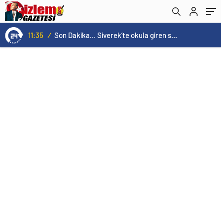
11:35
/
Son Dakika… Siverek’te okula giren saldırgan ateş açtı! Yaralılar var