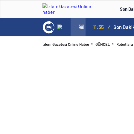
Son Da
Kahramanmaraş’ta okulda silah sesleri duyuldu! Ölü ve yaralılar var
11:35
/
İzlem Gazetesi Online Haber
GÜNCEL
Robotlara 