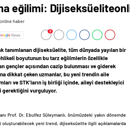
ma eğilimi: Dijiseksüeliteon
0
News
ak tanımlanan dijiseksüelite, tüm dünyada yayılan bir
ehlikeli boyutunun bu tarz eğilimlerin özellikle
olan gençler açısından cazip bulunması ve giderek
na dikkat çeken uzmanlar, bu yeni trendin aile
ları ve STK’ların iş birliği içinde, aileyi destekleyici
i gerektiğini vurguluyor.
kanı Prof. Dr. Ebulfez Süleymanlı, önümüzdeki yakın dönemde
 oluşturabilecek yeni trend, dijiseksüelite ilgili açıklamalarda