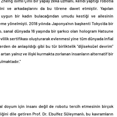
 Zheng isimli Çinli bir yapay zekâ uzmanı, kendi yaptığı robotla
esini ve arkadaşlarını da bu törene davet etmiştir. Yapılan
 uygun bir kadın bulacağından umudu kestiği ve ailesinin
leme yönelmişti. 2018 yılında Japonya'nın başkenti Tokyo'da bir
o, sanal dünyada 16 yaşında bir şarkıcı olan hologram Hatsune
lilik sertifikası oluşturarak evlenmesi yine tüm dünyada infial
den de anlaşıldığı gibi bu tür birliktelik “dijiseksüel devrim”
artan yalnız ve ilişki kurmakta zorlanan insanların alternatif bir
lmaktadır.”
al doyum için insanı değil de robotu tercih etmesinin birçok
ini dile getiren Prof. Dr. Ebulfez Süleymanlı, bu kavramların