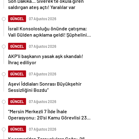
Son Dakika… Siverek’te okula giren
saldırgan ateş açtı! Yaralılar var
GÜNCEL
07 Ağustos 2026
İsrail Konsolosluğu önünde çatışma;
Vali Gülden açıklama geldi! Şüphelinin
vurulma anı kamerada
GÜNCEL
07 Ağustos 2026
AKP’li başkanın yasak aşk skandalı!
İhraç ediliyor
GÜNCEL
07 Ağustos 2026
Aşevi İddiaları Sonrası Büyükşehir
Sessizliğini Bozdu”
GÜNCEL
07 Ağustos 2026
“Mersin Merkezli 7 İlde İhale
Operasyonu: 20’si Kamu Görevlisi 23
Gözaltı”
GÜNCEL
07 Ağustos 2026
Kocamaz’dan Tarsuslulara Çağrı: 26