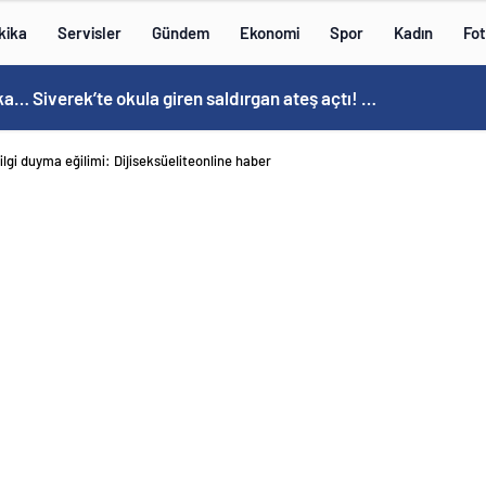
kika
Servisler
Gündem
Ekonomi
Spor
Kadın
Fot
Son Dakika… Siverek’te okula giren saldırgan ateş açtı! Yaralılar var
ilgi duyma eğilimi: Dijiseksüeliteonline haber