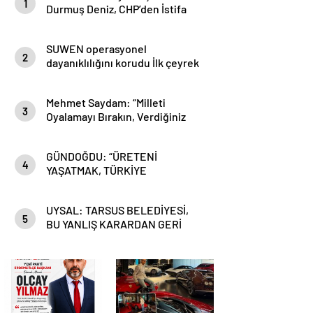
1
Durmuş Deniz, CHP’den İstifa
Etti:
SUWEN operasyonel
2
dayanıklılığını korudu İlk çeyrek
brüt karda %5.2’lik artış
Mehmet Saydam: “Milleti
3
Oyalamayı Bırakın, Verdiğiniz
Sözleri Tutun”
GÜNDOĞDU: “ÜRETENİ
4
YAŞATMAK, TÜRKİYE
EKONOMİSİNİ YAŞATMAKTIR”
UYSAL: TARSUS BELEDİYESİ,
5
BU YANLIŞ KARARDAN GERİ
DÖNMELİDİR