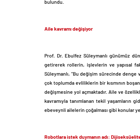
bulundu.
Aile kavramı değişiyor
Prof. Dr. Ebulfez Süleymanlı günümüz dü
getirerek rollerin, işlevlerin ve yapısal f
Süleymanlı, “Bu değişim sürecinde denge v
çok toplumda evliliklerin bir kısmının boşan
değişmesine yol açmaktadır. Aile ve özellik
kavramıyla tanımlanan tekil yaşamların gi
ebeveynli ailelerin çoğalması gibi konular y
Robotlara istek duymanın adı: Dijiseksüelit