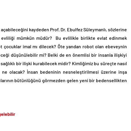
çabileceğini kaydeden Prof. Dr. Ebulfez Süleymanlı, sözlerine
n evliliği mümkün müdür? Bu evlilikle birlikte evlat edinmek
bot çocuklar imal mı dilecek? Öte yandan robot olan ebeveynin
ceği düşünülebilir mi? Belki de en önemlisi bir insanla ilişkiyi
ğlıklı bir ilişki kurabilecek midir? Kimliğimiz bu süreçte nasıl
ı ne olacak? İnsan bedeninin nesneleştirilmesi üzerine inşa
ularının bütünlüğünü görmezden gelen yeni bir bedensellikten
elebilir