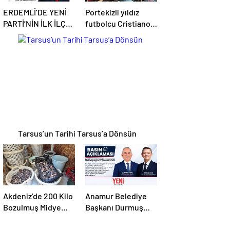
ERDEMLİ’DE YENİ
Portekizli yıldız
PARTİ’NİN İLK İLÇE
futbolcu Cristiano
BAŞKANI OLCAY
Ronaldo garajını
YILMAZ OLDU
açtı,
Tarsus’un Tarihi Tarsus’a Dönsün
Akdeniz’de 200 Kilo
Anamur Belediye
Bozulmuş Midye
Başkanı Durmuş
Dolması Ele
Deniz, CHP’den
Geçirildi
İstifa Etti: