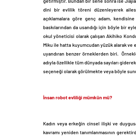
getirmiştir. Bundan bir sene sonra ise Jiajia
dini bir evlilik töreni düzenleyerek ail
açıklamalara göre genç adam, kendisine
baskılarından da usandığı için böyle bir ey
okul yöneticisi olarak çalışan Akihiko Kond
Miku ile hatta kuyumcudan yüzük alarak ve ev
uyandıran benzer örneklerden biri. Örnekler
adıyla özellikle tüm dünyada sayıları giderek 
seçeneği olarak görülmekte veya böyle sunu
İnsan robot evliliği mümkün mü?
Kadın veya erkeğin cinsel ilişki ve duygus
kavramı yeniden tanımlanmasının gerektirdiğ