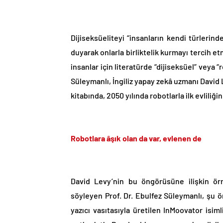
Dijiseksüeliteyi “insanların kendi türlerin
duyarak onlarla birliktelik kurmayı tercih et
insanlar için literatürde “dijiseksüel” veya “r
Süleymanlı, İngiliz yapay zekâ uzmanı David L
kitabında, 2050 yılında robotlarla ilk evlili
Robotlara âşık olan da var, evlenen de
David Levy’nin bu öngörüsüne ilişkin ör
söyleyen Prof. Dr. Ebulfez Süleymanlı, şu ör
yazıcı vasıtasıyla üretilen InMoovator isi