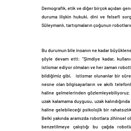
Demografik, etik ve diğer birçok açıdan gene
duruma ilişkin hukuki, dini ve felsefi so
Süleymanlı, tartışmaların çoğunun robotların 
Bu durumun bile insanın ne kadar büyüklenen 
şöyle devam etti: “Şimdiye kadar, kullanıc
istismar ediyor olmaları ve her zaman robotl
bildiğimiz gibi, istismar olunanlar bir sür
nesne olan bilgisayarların ve akıllı telef
haline gelmelerinden gözlemleyebiliyoruz. 
uzak kalamama duygusu, uzak kalındığında
haline gelebileceği psikolojik bir rahatsız
Belki yakında aramızda robotlara zihinsel o
benzetilmeye çalıştığı bu çağda robotla