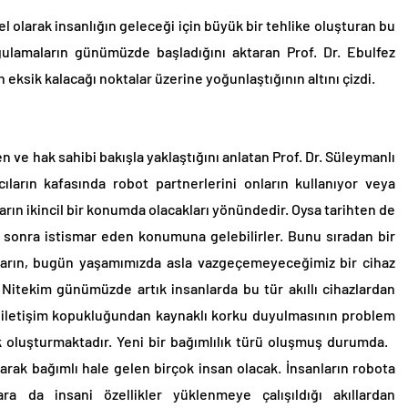
l olarak insanlığın geleceği için büyük bir tehlike oluşturan bu
rgulamaların günümüzde başladığını aktaran Prof. Dr. Ebulfez
eksik kalacağı noktalar üzerine yoğunlaştığının altını çizdi.
ve hak sahibi bakışla yaklaştığını anlatan Prof. Dr. Süleymanlı
ıların kafasında robot partnerlerini onların kullanıyor veya
arın ikincil bir konumda olacakları yönündedir. Oysa tarihten de
e sonra istismar eden konumuna gelebilirler. Bunu sıradan bir
onların, bugün yaşamımızda asla vazgeçemeyeceğimiz bir cihaz
Nitekim günümüzde artık insanlarda bu tür akıllı cihazlardan
 iletişim kopukluğundan kaynaklı korku duyulmasının problem
lık oluşturmaktadır. Yeni bir bağımlılık türü oluşmuş durumda.
larak bağımlı hale gelen birçok insan olacak. İnsanların robota
ra da insani özellikler yüklenmeye çalışıldığı akıllardan