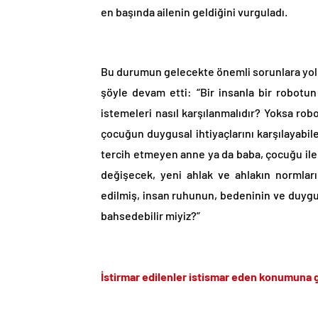
en başında ailenin geldiğini vurguladı.
Bu durumun gelecekte önemli sorunlara yol a
şöyle devam etti: “Bir insanla bir robotu
istemeleri nasıl karşılanmalıdır? Yoksa ro
çocuğun duygusal ihtiyaçlarını karşılayabile
tercih etmeyen anne ya da baba, çocuğu ile sa
değişecek, yeni ahlak ve ahlakın normlar
edilmiş, insan ruhunun, bedeninin ve duyg
bahsedebilir miyiz?”
İstirmar edilenler istismar eden konumuna g