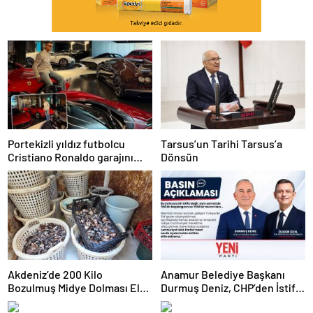
Portekizli yıldız futbolcu
Tarsus’un Tarihi Tarsus’a
Cristiano Ronaldo garajını
Dönsün
açtı,
Akdeniz’de 200 Kilo
Anamur Belediye Başkanı
Bozulmuş Midye Dolması Ele
Durmuş Deniz, CHP’den İstifa
Geçirildi
Etti: