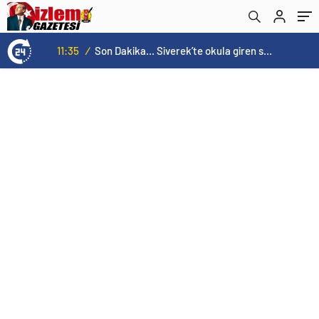
11:35
/
Son Dakika… Siverek’te okula giren saldırgan ateş açtı! Yaralılar var