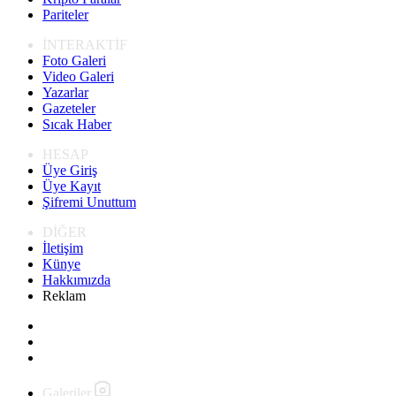
Pariteler
İNTERAKTİF
Foto Galeri
Video Galeri
Yazarlar
Gazeteler
Sıcak Haber
HESAP
Üye Giriş
Üye Kayıt
Şifremi Unuttum
DİĞER
İletişim
Künye
Hakkımızda
Reklam
Galeriler