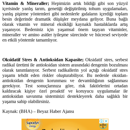
Vitamin & Mineraller;
Hepimizin artık bildiği gibi son yüzyıl
içerisinde yanlış tarım, genetiği değiştirilmiş tohum uygulamaları,
yanlış pişirme yöntemleri gibi nedenlerle gıdaların içerdiği toplam
besin değerinde dramatik düşüşler meydana geliyor. Buna bağlı
olarak vitamin ve mineral eksikliği kaynaklı hastalıklarda artış
yaşanıyor. Bedeniniz için yaşamsal önem taşıyan vitaminler,
mineraller ve amino asitler iyileşme sürecinde ve hücresel seviyede
en etkili yöntemle tamamlıyor.
Oksidatif Stres & Antioksidan Kapasite;
Oksidatif stres, serbest
radikal üretimi ile antioksidan sistem arasındaki dengenin bozulması
olarak tanımlanıyor. Serbest radikallerin yol açtığı oksidatif stres
yaşamı tehdit eden riskler oluşturabiliyor. Bu nedenle oksidan-
antioksidan dengenin korunması ve devamlılığının sağlanması
gerekiyor. Test sonuçlarınıza göre, risk faktörlerini ortadan
kaldıracak kişiye özel proaktif ve koruyucu uygulamalar ile
antioksidan savunma sisteminizi destekleyerek daha sağlıklı bir
yaşama sahip olabilirsiniz.
Kaynak: (BHA) – Beyaz Haber Ajansı