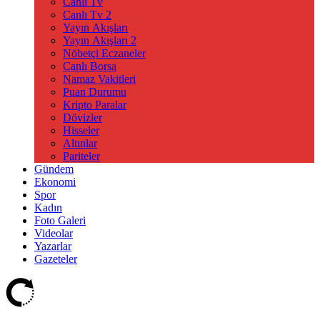
Canlı Tv
Canlı Tv 2
Yayın Akışları
Yayın Akışları 2
Nöbetçi Eczaneler
Canlı Borsa
Namaz Vakitleri
Puan Durumu
Kripto Paralar
Dövizler
Hisseler
Altınlar
Pariteler
Gündem
Ekonomi
Spor
Kadın
Foto Galeri
Videolar
Yazarlar
Gazeteler