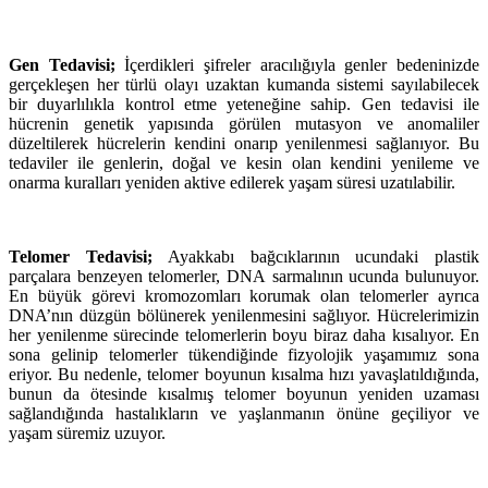
Gen Tedavisi;
İçerdikleri şifreler aracılığıyla genler bedeninizde
gerçekleşen her türlü olayı uzaktan kumanda sistemi sayılabilecek
bir duyarlılıkla kontrol etme yeteneğine sahip. Gen tedavisi ile
hücrenin genetik yapısında görülen mutasyon ve anomaliler
düzeltilerek hücrelerin kendini onarıp yenilenmesi sağlanıyor. Bu
tedaviler ile genlerin, doğal ve kesin olan kendini yenileme ve
onarma kuralları yeniden aktive edilerek yaşam süresi uzatılabilir.
Telomer Tedavisi;
Ayakkabı bağcıklarının ucundaki plastik
parçalara benzeyen telomerler, DNA sarmalının ucunda bulunuyor.
En büyük görevi kromozomları korumak olan telomerler ayrıca
DNA’nın düzgün bölünerek yenilenmesini sağlıyor. Hücrelerimizin
her yenilenme sürecinde telomerlerin boyu biraz daha kısalıyor. En
sona gelinip telomerler tükendiğinde fizyolojik yaşamımız sona
eriyor. Bu nedenle, telomer boyunun kısalma hızı yavaşlatıldığında,
bunun da ötesinde kısalmış telomer boyunun yeniden uzaması
sağlandığında hastalıkların ve yaşlanmanın önüne geçiliyor ve
yaşam süremiz uzuyor.