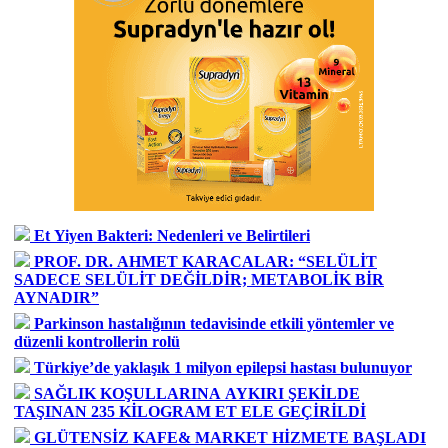
Et Yiyen Bakteri: Nedenleri ve Belirtileri
PROF. DR. AHMET KARACALAR: “SELÜLİT
SADECE SELÜLİT DEĞİLDİR; METABOLİK BİR
AYNADIR”
Parkinson hastalığının tedavisinde etkili yöntemler ve
düzenli kontrollerin rolü
Türkiye’de yaklaşık 1 milyon epilepsi hastası bulunuyor
SAĞLIK KOŞULLARINA AYKIRI ŞEKİLDE
TAŞINAN 235 KİLOGRAM ET ELE GEÇİRİLDİ
GLÜTENSİZ KAFE& MARKET HİZMETE BAŞLADI