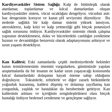
Kardiyovasküler Sistem Sağlığı;
Kalp ile bütünleşik olarak
atardamar, toplardamar ve kılcal damarlardan oluşan
kardiyoyasküler sistem, vücut sıcaklığını dengeliyor, vücudun asit-
baz dengesinin koruyor ve kanın pH seviyesini düzenliyor. Bu
nedenle sağlıklı bir kalp damar sistemi yüksek tansiyon,
ateroskleroz, kalp krizi ve kalp yetmezliği gibi birçok potansiyel
sağlık sorununu önlüyor. Kardiyovasküler sistemin ritmik çalışma
yapısının desteklenmesi, doku ve hücrelerdeki canlılığın yenilenme
hızının ve devamlılığın benzersiz olarak adaptasyonunu arttırıyor ve
uzun yaşamı destekliyor.
Kan Kalitesi;
Eski zamanlarda çeşitli medeniyetlerde hekimler
kanın temizlenmesinin önemini vurgularken, günümüzde yapılan
araştırmalarda da bir insanın ne kadar uzun yaşayacağı konusunda
kılcal damarlardaki dolaşımın hayati öneme sahip olduğunu
doğruluyor. Toksinlerle, zehirlerle ve diğer zararlı birikintilerle
yoğunluk kazanmış, kalitesi düşmüş ve dolamışı zayıflamış kan
yorgunluk, yaşlılık ve hastalıklar da beraberinde getiriyor. Kan
kalitesinin artması ve içeriğinin zenginleştirilmesi olası birçok
hastalığı önlüyor bedensel yenilenme ve gençleşme sağlıyor.