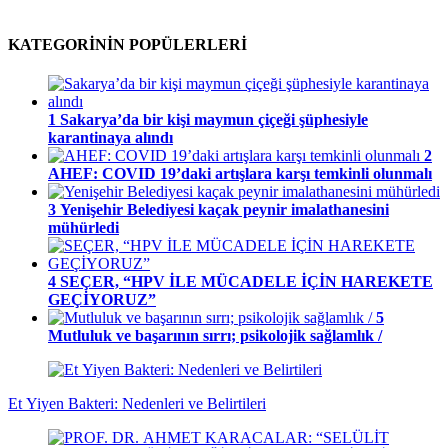
KATEGORİNİN POPÜLERLERİ
1
Sakarya’da bir kişi maymun çiçeği şüphesiyle
karantinaya alındı
2
AHEF: COVID 19’daki artışlara karşı temkinli olunmalı
3
Yenişehir Belediyesi kaçak peynir imalathanesini
mühürledi
4
SEÇER, “HPV İLE MÜCADELE İÇİN HAREKETE
GEÇİYORUZ”
5
Mutluluk ve başarının sırrı; psikolojik sağlamlık /
Et Yiyen Bakteri: Nedenleri ve Belirtileri