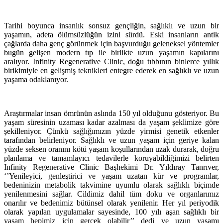
Tarihi boyunca insanlık sonsuz gençliğin, sağlıklı ve uzun bir
yaşamın, adeta ölümsüzlüğün izini sürdü. Eski insanların antik
çağlarda daha genç görünmek için başvurduğu geleneksel yöntemler
bugün gelişen modern tıp ile birlikte uzun yaşamın kapılarını
aralıyor. Infinity Regenerative Clinic, doğu tıbbının binlerce yıllık
birikimiyle en gelişmiş teknikleri entegre ederek en sağlıklı ve uzun
yaşama odaklanıyor.
Araştırmalar insan ömrünün aslında 150 yıl olduğunu gösteriyor. Bu
yaşam süresinin uzaması kadar azalması da yaşam şeklimize göre
şekilleniyor. Çünkü sağlığımızın yüzde yirmisi genetik etkenler
tarafından belirleniyor. Sağlıklı ve uzun yaşam için geriye kalan
yüzde seksen oranını kötü yaşam koşullarından uzak durarak, doğru
planlama ve tamamlayıcı tedavilerle koruyabildiğimizi belirten
Infinity Regenerative Clinic Başhekimi Dr. Yıldıray Tanrıver,
‘’Yenileyici, genleştirici ve yaşam uzatan kür ve programlar,
bedeninizin metabolik takvimine uyumlu olarak sağlıklı biçimde
yenilenmesini sağlar. Cildimiz dahil tüm doku ve organlarımız
onarılır ve bedenimiz bütünsel olarak yenilenir. Her yıl periyodik
olarak yapılan uygulamalar sayesinde, 100 yılı aşan sağlıklı bir
yaşam hepimiz için gerçek olabilir’’ dedi ve uzun yaşamı