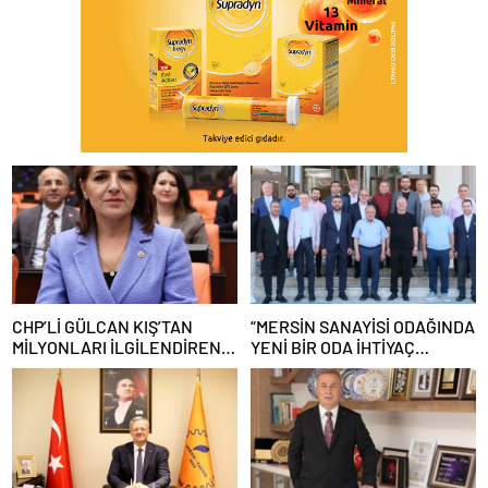
CHP’Lİ GÜLCAN KIŞ’TAN
“MERSİN SANAYİSİ ODAĞINDA
MİLYONLARI İLGİLENDİREN
YENİ BİR ODA İHTİYAÇ
BORÇ KRİZİNE İLİŞKİN
OLMUŞTUR”
KANUN TEKLİFİ