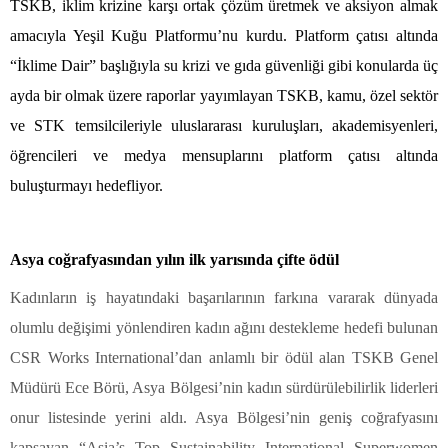
TSKB, iklim krizine karşı ortak çözüm üretmek ve aksiyon almak
amacıyla Yeşil Kuğu Platformu’nu kurdu. Platform çatısı altında
“İklime Dair” başlığıyla su krizi ve gıda güvenliği gibi konularda üç
ayda bir olmak üzere raporlar yayımlayan TSKB, kamu, özel sektör
ve STK temsilcileriyle uluslararası kuruluşları, akademisyenleri,
öğrencileri ve medya mensuplarını platform çatısı altında
buluşturmayı hedefliyor.
Asya coğrafyasından yılın ilk yarısında çifte ödül
Kadınların iş hayatındaki başarılarının farkına vararak dünyada
olumlu değişimi yönlendiren kadın ağını destekleme hedefi bulunan
CSR Works International’dan anlamlı bir ödül alan TSKB Genel
Müdürü Ece Börü, Asya Bölgesi’nin kadın sürdürülebilirlik liderleri
onur listesinde yerini aldı. Asya Bölgesi’nin geniş coğrafyasını
kapsayan “Asia’s Top Sustainability International Superwomen