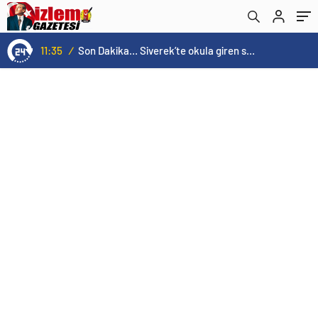
Kutluyoronline haber
11:35
/
Son Dakika… Siverek’te okula giren saldırgan ateş açtı! Yaralılar var