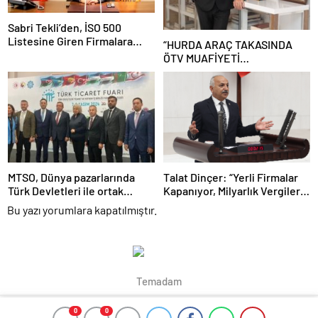
Sabri Tekli’den, İSO 500
Listesine Giren Firmalara
“HURDA ARAÇ TAKASINDA
Tebrik
ÖTV MUAFİYETİ
UYGULANMASI TRAFİK
GÜVENLİĞİNİ ARTIRIR”
MTSO, Dünya pazarlarında
Talat Dinçer: “Yerli Firmalar
Türk Devletleri ile ortak
Kapanıyor, Milyarlık Vergiler
hareket edecek
Yabancı Şirketlere Hediye
Bu yazı yorumlara kapatılmıştır.
Ediliyor!”
Temadam
0
0