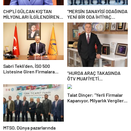
CHP’Lİ GÜLCAN KIŞ’TAN
“MERSİN SANAYİSİ ODAĞINDA
MİLYONLARI İLGİLENDİREN
YENİ BİR ODA İHTİYAÇ
BORÇ KRİZİNE İLİŞKİN
OLMUŞTUR”
KANUN TEKLİFİ
Sabri Tekli’den, İSO 500
Listesine Giren Firmalara
“HURDA ARAÇ TAKASINDA
Tebrik
ÖTV MUAFİYETİ
UYGULANMASI TRAFİK
GÜVENLİĞİNİ ARTIRIR”
Talat Dinçer: “Yerli Firmalar
Kapanıyor, Milyarlık Vergiler
Yabancı Şirketlere Hediye
Ediliyor!”
MTSO, Dünya pazarlarında