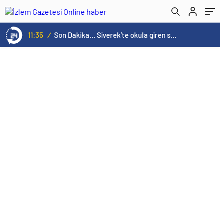
alınmalı”online haber
11:35
/
Son Dakika… Siverek’te okula giren saldırgan ateş açtı! Yaralılar var