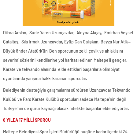
Dilara Arslan, Sude Yaren Uzunçavdar, Aleyna Akçay, Emirhan Veysel
Çataltaş, Sıla Irmak Uzunçavdar, Eyüp Can Çalışkan, Beyza Nur Atik…
Büyük önder Atatürk'ün ‘Ben sporcunun zeki, çevik ve ahlaklısını
severim’ sözlerini kendilerine yol haritası edinen Maltepe’li gençler.
Karate ve tekvando alanında elde ettikleri başarılarla olimpiyat
oyunlarında yarışma hakkı kazanan sporcular.
Belediyenin desteğiyle çalışmalarını sürdüren Uzunçavdar Tekvando
Kulübü ve Pars Karate Kulübü sporcuları sadece Maltepe’nin değil
Türkiye’nin de gurur kaynağı olacak nitelikte başarılar elde ediyorlar.
6 YILDA 17 MİLLİ SPORCU
Maltepe Belediyesi Spor İşleri Müdürlüğü bugüne kadar ilçedeki 24