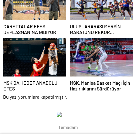
CARETTALAR EFES
ULUSLARARASI MERSİN
DEPLASMANINA GİDİYOR
MARATONU REKOR
KATILIMLA BU YIL 6. KEZ
KOŞULACAK
MSK’DA HEDEF ANADOLU
MSK, Manisa Basket Maçı İçin
EFES
Hazırlıklarını Sürdürüyor
Bu yazı yorumlara kapatılmıştır.
Temadam