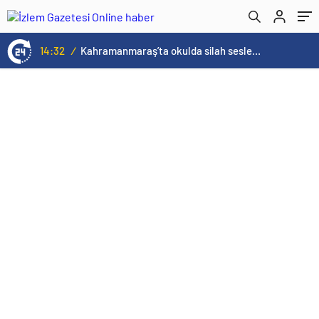
ilerliyoronline haber
14:32
/
Kahramanmaraş’ta okulda silah sesleri duyuldu! Ölü ve yaralılar var