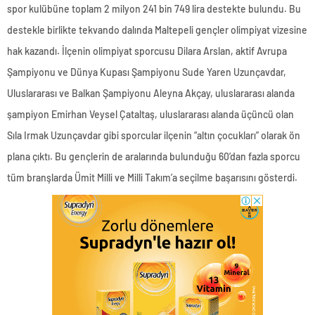
spor kulübüne toplam 2 milyon 241 bin 749 lira destekte bulundu. Bu
destekle birlikte tekvando dalında Maltepeli gençler olimpiyat vizesine
hak kazandı. İlçenin olimpiyat sporcusu Dilara Arslan, aktif Avrupa
Şampiyonu ve Dünya Kupası Şampiyonu Sude Yaren Uzunçavdar,
Uluslararası ve Balkan Şampiyonu Aleyna Akçay, uluslararası alanda
şampiyon Emirhan Veysel Çataltaş, uluslararası alanda üçüncü olan
Sıla Irmak Uzunçavdar gibi sporcular ilçenin “altın çocukları” olarak ön
plana çıktı. Bu gençlerin de aralarında bulunduğu 60’dan fazla sporcu
tüm branşlarda Ümit Milli ve Milli Takım’a seçilme başarısını gösterdi.