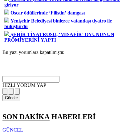
giriyor
Oscar ödüllerinde ‘Filistin’ damgası
Yenişehir Belediyesi binlerce vatandaşı tiyatro ile
buluşturdu
ŞEHİR TİYATROSU, ‘MİSAFİR’ OYUNUNUN
PRÖMİYERİNİ YAPTI
Bu yazı yorumlara kapatılmıştır.
HIZLI YORUM YAP
Gönder
SON DAKİKA
HABERLERİ
GÜNCEL