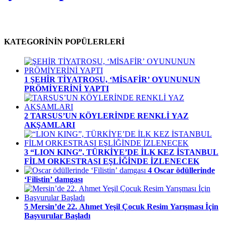
KATEGORİNİN POPÜLERLERİ
1
ŞEHİR TİYATROSU, ‘MİSAFİR’ OYUNUNUN
PRÖMİYERİNİ YAPTI
2
TARSUS’UN KÖYLERİNDE RENKLİ YAZ
AKŞAMLARI
3
“LION KING”, TÜRKİYE’DE İLK KEZ İSTANBUL
FİLM ORKESTRASI EŞLİĞİNDE İZLENECEK
4
Oscar ödüllerinde
‘Filistin’ damgası
5
Mersin’de 22. Ahmet Yeşil Çocuk Resim Yarışması İçin
Başvurular Başladı