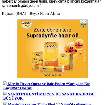
haberdar olması gerektiğini, birey olma bilincini kazanmaları
için önemli görüyorum.”
Kaynak: (BHA) – Beyaz Haber Ajansı
Mersin Devlet Opera ve Balesi’nden “Saraydan Kız
Kaçırma” Operası
SANATIN KENTİ MERSİN’DE SANAT KADROSU
BÜYÜYOR
Mersin’de çekilen Tövbe filmi 12 Nisan’da gösterime