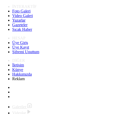
İNTERAKTİF
Foto Galeri
Video Galeri
Yazarlar
Gazeteler
Sıcak Haber
HESAP
Üye Giriş
Üye Kayıt
Şifremi Unuttum
DİĞER
İletişim
Künye
Hakkımızda
Reklam
Galeriler
Videolar