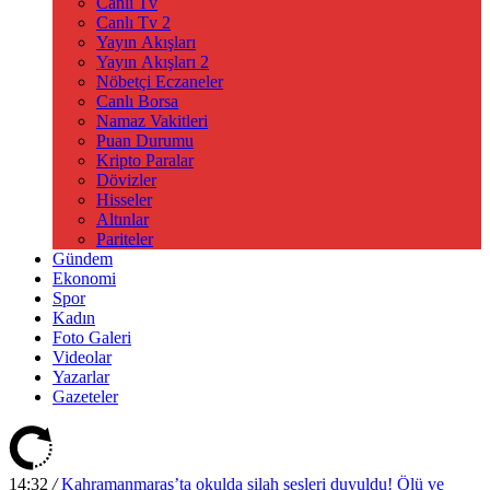
Canlı Tv
Canlı Tv 2
Yayın Akışları
Yayın Akışları 2
Nöbetçi Eczaneler
Canlı Borsa
Namaz Vakitleri
Puan Durumu
Kripto Paralar
Dövizler
Hisseler
Altınlar
Pariteler
Gündem
Ekonomi
Spor
Kadın
Foto Galeri
Videolar
Yazarlar
Gazeteler
14:32
/
Kahramanmaraş’ta okulda silah sesleri duyuldu! Ölü ve