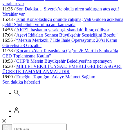
yaralılar var
11:35
/
Son Dakika… Siverek’te okula giren saldırgan ateş açtı!
Yaralılar var
15:43
/
İsrail Konsolosluğu önünde çatışma; Vali Gülden açıklama
geldi! Şüphelinin vurulma anı kamerada
14:55
/
AKP’li başkanın yasak aşk skandalı! İhraç ediliyor
17:04
/
Aşevi İddiaları Sonrası Büyükşehir Sessizliğini Bozdu”
16:55
/
“Mersin Merkezli 7 İlde İhale Operasyonu: 20’si Kamu
Görevlisi 23 Gözaltı”
11:38
/
Kocamaz’dan Tarsuslulara Çağrı: 26 Mart’ta Sanlıca’da
ÇED Toplantısına Katılın”
10:53
/
CHP’li Mersin Büyükşehir Belediyesi’ne operasyon
16:20
/
MİLLETVEKİLİ UYSAL: EMEKLİ GELİRİ ASGARİ
ÜCRETE TAMAMLANMALIDIR
18:09
/
Emeğin, Toprağın, Adayı: Mehmet Sağlam
Son dakika
haberleri