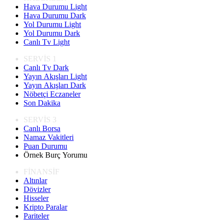
Hava Durumu Light
Hava Durumu Dark
Yol Durumu Light
Yol Durumu Dark
Canlı Tv Light
SERVİS 1
Canlı Tv Dark
Yayın Akışları Light
Yayın Akışları Dark
Nöbetçi Eczaneler
Son Dakika
SERVİS 3
Canlı Borsa
Namaz Vakitleri
Puan Durumu
Örnek Burç Yorumu
FİNANSİF
Altınlar
Dövizler
Hisseler
Kripto Paralar
Pariteler