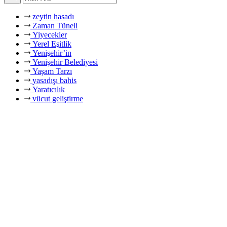
zeytin hasadı
Zaman Tüneli
Yiyecekler
Yerel Eşitlik
Yenişehir’in
Yenişehir Belediyesi
Yaşam Tarzı
yasadışı bahis
Yaratıcılık
vücut geliştirme