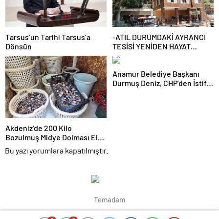
Tarsus’un Tarihi Tarsus’a
-ATIL DURUMDAKİ AYRANCI
Dönsün
TESİSİ YENİDEN HAYAT
BULUYOR
Anamur Belediye Başkanı
Durmuş Deniz, CHP’den İstifa
Etti:
Akdeniz’de 200 Kilo
Bozulmuş Midye Dolması Ele
Geçirildi
Bu yazı yorumlara kapatılmıştır.
Temadam