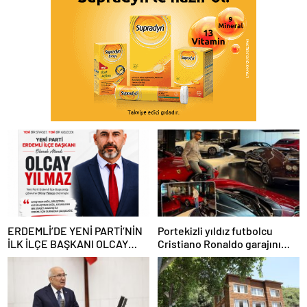
ERDEMLİ’DE YENİ PARTİ’NİN
Portekizli yıldız futbolcu
İLK İLÇE BAŞKANI OLCAY
Cristiano Ronaldo garajını
YILMAZ OLDU
açtı,