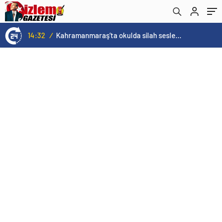
Gündemine Taşıdı
14:32
/
Kahramanmaraş’ta okulda silah sesleri duyuldu! Ölü ve yaralılar var