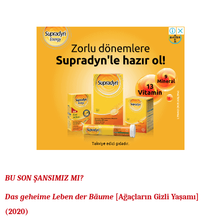
BU SON ŞANSIMIZ MI?
Das geheime Leben der Bäume
[Ağaçların Gizli Yaşamı]
(2020)