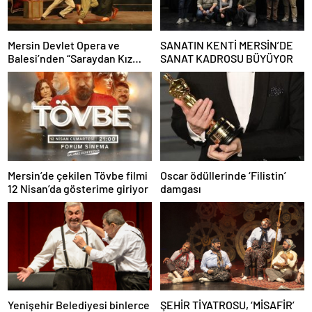
Mersin Devlet Opera ve
SANATIN KENTİ MERSİN’DE
Balesi’nden “Saraydan Kız
SANAT KADROSU BÜYÜYOR
Kaçırma” Operası
Mersin’de çekilen Tövbe filmi
Oscar ödüllerinde ‘Filistin’
12 Nisan’da gösterime giriyor
damgası
Yenişehir Belediyesi binlerce
ŞEHİR TİYATROSU, ‘MİSAFİR’