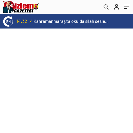
geheime Leben der Bäume [Ağaçların Gizli
Yaşamı]online haber
14:32
/
Kahramanmaraş’ta okulda silah sesleri duyuldu! Ölü ve yaralılar var