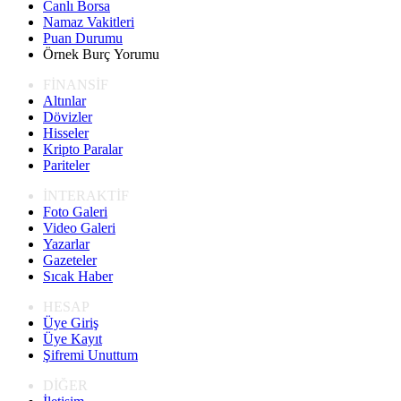
Canlı Borsa
Namaz Vakitleri
Puan Durumu
Örnek Burç Yorumu
FİNANSİF
Altınlar
Dövizler
Hisseler
Kripto Paralar
Pariteler
İNTERAKTİF
Foto Galeri
Video Galeri
Yazarlar
Gazeteler
Sıcak Haber
HESAP
Üye Giriş
Üye Kayıt
Şifremi Unuttum
DİĞER