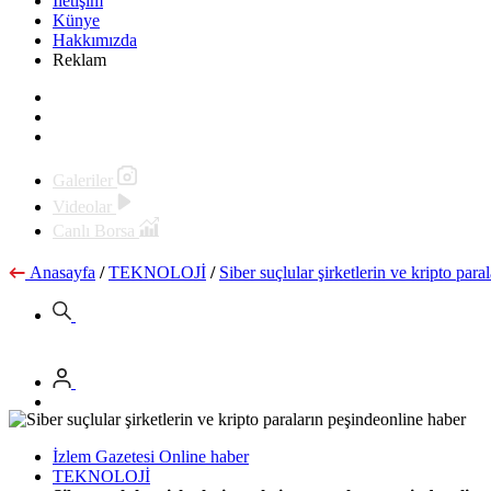
İletişim
Künye
Hakkımızda
Reklam
Galeriler
Videolar
Canlı Borsa
Anasayfa
/
TEKNOLOJİ
/
Siber suçlular şirketlerin ve kripto par
İzlem Gazetesi Online haber
TEKNOLOJİ