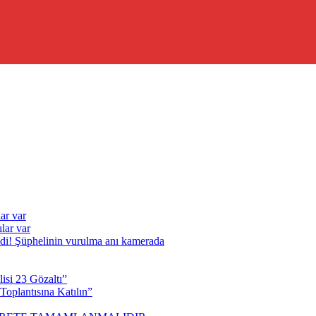
ar var
lar var
ldi! Şüphelinin vurulma anı kamerada
isi 23 Gözaltı”
oplantısına Katılın”