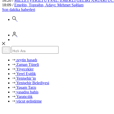
16:20
/
MİLLETVEKİLİ UYSAL: EMEKLİ GELİRİ ASGARİ 
18:09
/
Emeğin, Toprağın, Adayı: Mehmet Sağlam
Son dakika
haberleri
zeytin hasadı
Zaman Tüneli
Yiyecekler
Yerel Eşitlik
Yenişehir’in
Yenişehir Belediyesi
Yaşam Tarzı
yasadışı bahis
Yaratıcılık
vücut geliştirme