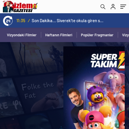
11:35
/
Son Dakika… Siverek’te okula giren saldırgan ateş açtı! Yaralılar var
Vizyondaki Filmler
Haftanın Filmleri
Popüler Fragmanlar
Viz