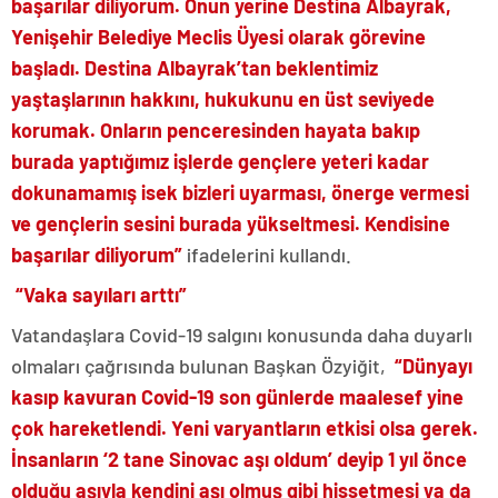
başarılar diliyorum. Onun yerine Destina Albayrak,
Yenişehir Belediye Meclis Üyesi olarak görevine
başladı. Destina Albayrak’tan beklentimiz
yaştaşlarının hakkını, hukukunu en üst seviyede
korumak. Onların penceresinden hayata bakıp
burada yaptığımız işlerde gençlere yeteri kadar
dokunamamış isek bizleri uyarması, önerge vermesi
ve gençlerin sesini burada yükseltmesi. Kendisine
başarılar diliyorum”
ifadelerini kullandı.
“Vaka sayıları arttı”
Vatandaşlara Covid-19 salgını konusunda daha duyarlı
olmaları çağrısında bulunan Başkan Özyiğit,
“Dünyayı
kasıp kavuran Covid-19 son günlerde maalesef yine
çok hareketlendi. Yeni varyantların etkisi olsa gerek.
İnsanların ‘2 tane Sinovac aşı oldum’ deyip 1 yıl önce
olduğu aşıyla kendini aşı olmuş gibi hissetmesi ya da