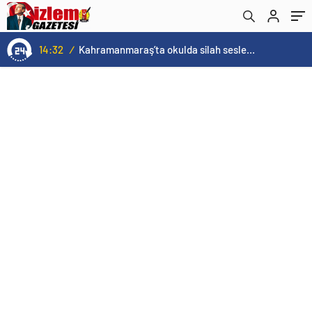
14:32
/
Kahramanmaraş’ta okulda silah sesleri duyuldu! Ölü ve yaralılar var