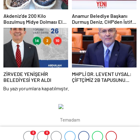
Akdeniz’de 200 Kilo
Anamur Belediye Başkanı
Bozulmuş Midye Dolması Ele
Durmuş Deniz, CHP’den İstifa
Geçirildi
Etti:
ZİRVEDE YENİŞEHİR
MHP’Lİ DR. LEVENT UYSAL:
BELEDİYESİ YER ALDI
ÇİFTÇİMİZ 2B TAPUSUNU
BEKLİYOR
Bu yazı yorumlara kapatılmıştır.
Temadam
0
0